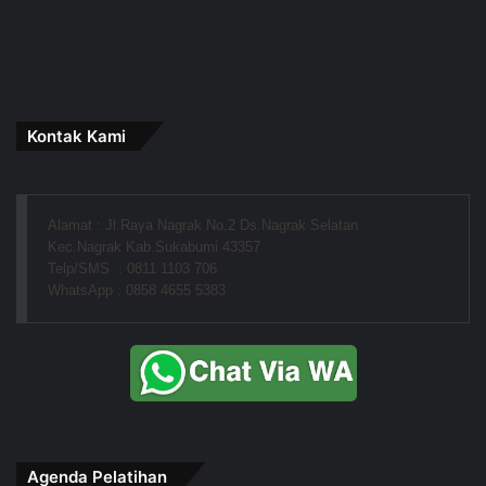
Kontak Kami
Alamat : Jl.Raya Nagrak No.2 Ds.Nagrak Selatan
Kec.Nagrak Kab.Sukabumi 43357
Telp/SMS  : 0811 1103 706
WhatsApp : 0858 4655 5383
Agenda Pelatihan