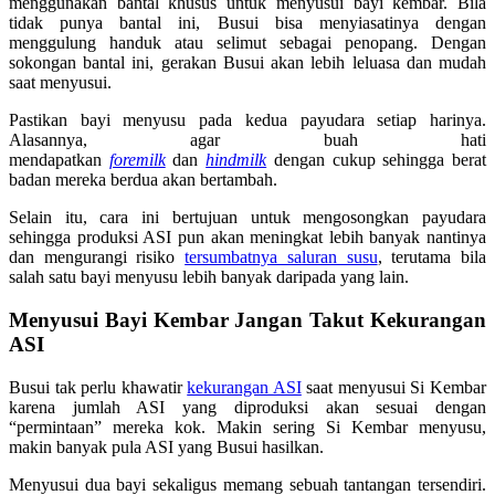
menggunakan bantal khusus untuk menyusui bayi kembar. Bila
tidak punya bantal ini, Busui bisa menyiasatinya dengan
menggulung handuk atau selimut sebagai penopang. Dengan
sokongan bantal ini, gerakan Busui akan lebih leluasa dan mudah
saat menyusui.
Pastikan bayi menyusu pada kedua payudara setiap harinya.
Alasannya, agar buah hati
mendapatkan
foremilk
dan
hindmilk
dengan cukup sehingga berat
badan mereka berdua akan bertambah.
Selain itu, cara ini bertujuan untuk mengosongkan payudara
sehingga produksi ASI pun akan meningkat lebih banyak nantinya
dan mengurangi risiko
tersumbatnya saluran susu
, terutama bila
salah satu bayi menyusu lebih banyak daripada yang lain.
Menyusui Bayi Kembar
Jangan Takut Kekurangan
ASI
Busui tak perlu khawatir
kekurangan ASI
saat menyusui Si Kembar
karena jumlah ASI yang diproduksi akan sesuai dengan
“permintaan” mereka kok. Makin sering Si Kembar menyusu,
makin banyak pula ASI yang Busui hasilkan.
Menyusui dua bayi sekaligus memang sebuah tantangan tersendiri.