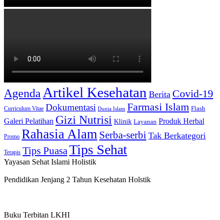
Artikel Kesehatan
Agenda
Covid-19
Berita
Farmasi Islam
Dokumentasi
Curriculum Vitae
Flash
Dunia Islam
Gizi Nutrisi
Produk Herbal
Galeri Pelatihan
Klinik
Layanan
Rahasia Alam
Serba-serbi
Tak Berkategori
Promo
Tips Sehat
Tips Puasa
Terapis
Yayasan Sehat Islami Holistik
Pendidikan Jenjang 2 Tahun Kesehatan Holstik
Buku Terbitan LKHI