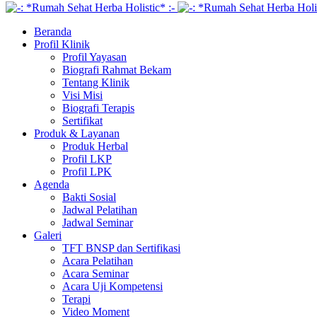
Beranda
Profil Klinik
Profil Yayasan
Biografi Rahmat Bekam
Tentang Klinik
Visi Misi
Biografi Terapis
Sertifikat
Produk & Layanan
Produk Herbal
Profil LKP
Profil LPK
Agenda
Bakti Sosial
Jadwal Pelatihan
Jadwal Seminar
Galeri
TFT BNSP dan Sertifikasi
Acara Pelatihan
Acara Seminar
Acara Uji Kompetensi
Terapi
Video Moment