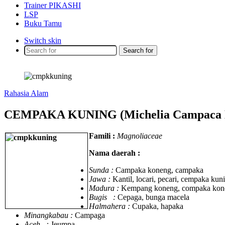
Trainer PIKASHI
LSP
Buku Tamu
Switch skin
Search for
Rahasia Alam
CEMPAKA KUNING (Michelia Campaca 
Famili :
Magnoliaceae
Nama daerah :
Sunda :
Campaka koneng, campaka
Jawa :
Kantil, locari, pecari, cempaka ku
Madura :
Kempang koneng, compaka kon
Bugis :
Cepaga, bunga macela
Halmahera :
Cupaka, hapaka
Minangkabau :
Campaga
Aceh :
Jeumpa