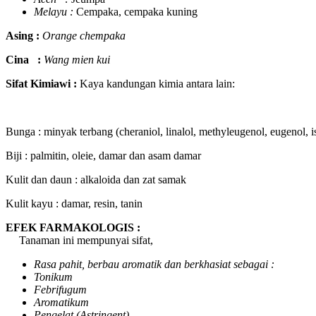
Melayu :
Cempaka, cempaka kuning
Asing :
Orange chempaka
Cina :
Wang mien kui
Sifat Kimiawi :
Kaya kandungan kimia antara lain:
Bunga : minyak terbang (cheraniol, linalol, methyleugenol, eugenol, 
Biji : palmitin, oleie, damar dan asam damar
Kulit dan daun : alkaloida dan zat samak
Kulit kayu : damar, resin, tanin
EFEK FARMAKOLOGIS :
Tanaman ini mempunyai sifat,
Rasa pahit, berbau aromatik dan berkhasiat sebagai :
Tonikum
Febrifugum
Aromatikum
Pengelat (Astringent)