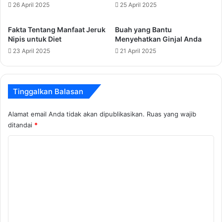
26 April 2025
25 April 2025
Fakta Tentang Manfaat Jeruk
Buah yang Bantu
Nipis untuk Diet
Menyehatkan Ginjal Anda
23 April 2025
21 April 2025
Tinggalkan Balasan
Alamat email Anda tidak akan dipublikasikan.
Ruas yang wajib
ditandai
*
K
o
m
e
n
t