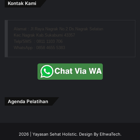
Kontak Kami
Alamat : Jl.Raya Nagrak No.2 Ds.Nagrak Selatan
Kec.Nagrak Kab.Sukabumi 43357
Telp/SMS  : 0811 1103 706
WhatsApp : 0858 4655 5383
Agenda Pelatihan
2026 | Yayasan Sehat Holistic. Design By ElhwaTech.