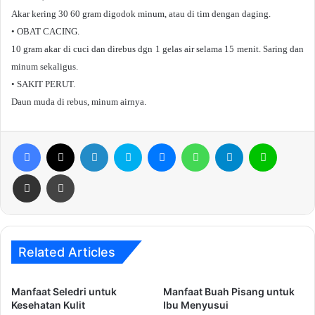
Akar kering 30 60 gram digodok minum, atau di tim dengan daging.
• OBAT CACING.
10 gram akar di cuci dan direbus dgn 1 gelas air selama 15 menit. Saring dan
minum sekaligus.
• SAKIT PERUT.
Daun muda di rebus, minum airnya.
Facebook
X
LinkedIn
Skype
Messenger
WhatsApp
Telegram
Line
Share via Email
Print
Related Articles
Manfaat Seledri untuk
Manfaat Buah Pisang untuk
Kesehatan Kulit
Ibu Menyusui