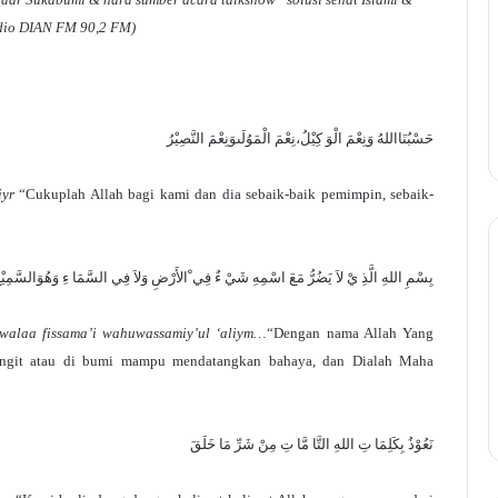
dio DIAN FM 90,2 FM)
حَسْبُنَااللهُ وَنِعْمَ الْوَ كِيْلُ،نِعْمَ الْمَوُلَىوَنِعْمَ النَّصِيْرُ
iyr
“Cukuplah Allah bagi kami dan dia sebaik-baik pemimpin, sebaik-
بِسْمِ اللهِ الَّذِ يْ لاَ يَضُرُّ مَعَ اسْمِهِ شَيْ ءٌ فِي ْالأَرْضِ وَلاَ فِي السَّمَا ءِ وَهُوَالسَّمِيْعُ 
i walaa fissama’i wahuwassamiy’ul ‘aliym…
“Dengan nama Allah Yang
langit atau di bumi mampu mendatangkan bahaya, dan Dialah Maha
نَعُوْذُ بِكَلِمَا تِ اللهِ التَّا مَّا تِ مِنْ شَرِّ مَا خَلَقَ