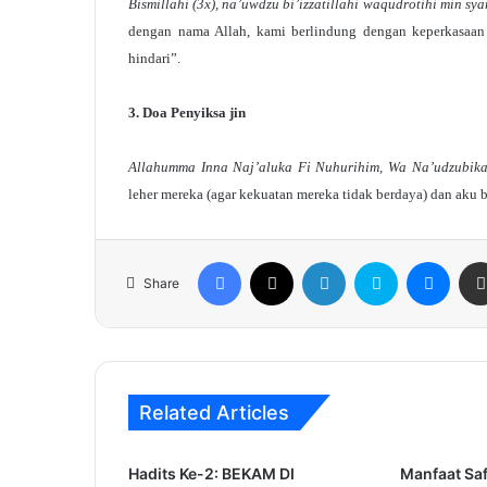
Bismillahi (3x), na’uwdzu bi’izzatillahi waqudrotihi min s
dengan nama Allah, kami berlindung dengan keperkasaan
hindari”.
3. Doa Penyiksa jin
Allahumma Inna Naj’aluka Fi Nuhurihim, Wa Na’udzubik
leher mereka (agar kekuatan mereka tidak berdaya) dan aku 
Facebook
X
LinkedIn
Skype
Mess
Share
Related Articles
Hadits Ke-2: BEKAM DI
Manfaat Saf