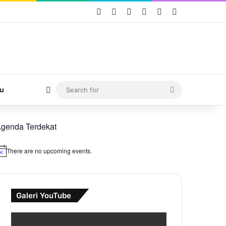
Facebook
X
YouTube
Instagram
TikTok
WhatsApp
Switch skin
Search
u
for
genda Terdekat
There are no upcoming events.
Galeri YouTube