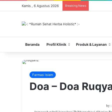
Kamis , 6 Agustus 2026
Breaking News
Beranda
Profil Klinik
Produk & Layanan
Farmasi Islam
Doa – Doa Ruqy
by 
(pengasuh rubrik konsultasi Thibbunnabawi diharian Ra