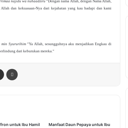
yarrimaa najidu wa nuhaadziru
“Dengan nama Allah, dengan Nama Allah,
 Allah dan kekuasaan-Nya dari kejahatan yang kau hadapi dan kami
a min Syururihim
“Ya Allah, sesungguhnya aku menjadikan Engkau di
berlindung dari keburukan mereka.“
enger
Share via Email
Print
fron untuk Ibu Hamil
Manfaat Daun Pepaya untuk Ibu