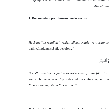
Alami” Ra
1. Doa meminta pertolongan dan kekuatan
Hasbunallah wani’mal wakiyl, nikmal maula wani’mannas
baik pelindung, sebaik penolong.”
اْلعَلِيْمُ
Bismillahilladziy la yadhurru ma’asmihi syai’un fil’ardh
karena bersama nama-Nya tidak ada sesuatu apapun di
Mendengar lagi Maha Mengetahui.”