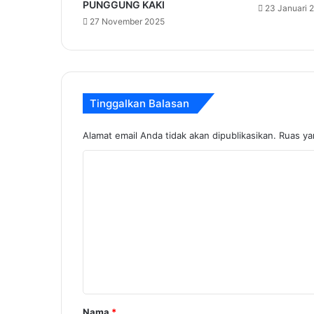
PUNGGUNG KAKI
23 Januari 
27 November 2025
Tinggalkan Balasan
Alamat email Anda tidak akan dipublikasikan.
Ruas ya
K
o
m
e
n
t
a
r
Nama
*