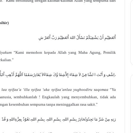
o.
“Kami berlindung dengan kalimat-kalimat Allah yang sempurna dari
sihir)
اْلعَظِيْمِ أَنْ يَشْفِيَكُمْ نَسْأَلُ اللهَ اْلعَظِيْمَ رَبَّ اْلعَرْ شِ
fiyakum
“Kami memohon kepada Allah yang Maha Agung, Pemilik
kalian.”
اِشْفِ وَ أَنْتَ ا لشَّا فِيْ لاَ شِفَاءَ إِلاَّشِفَا ؤُكَ شِفَاءًلاَ يُغَادِرُسَقَمًا اَللَّهُمَّ أَذْهِبِ اْلبَأْسَ رَبَّ النَّاسِ،
y laa syifaa’a ‘illa syifaa ‘uka syifaa’anlaa yughoodiru saqomaa
“Ya
 manusia, sembuhkanlah ! Engkaulah yang menyembuhkan, tidak ada
gan kesembuhan sempurna tanpa meninggalkan rasa sakit.”
رَتِهِ مِنْ شَرِّ مَا نَجِدُوَنُحَاذِرُ بِسْمِ اللهِ، بِسْمِ اللهِ، بِسْمِ اللهِ،نَعُوْذُ بِعِزَّةِاللهِ وَ قُدْ