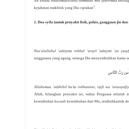
Na’uwdzu bikalimaatillahit tammaati min syarrimaa kholaq
kejahatan makhluk yang Dia ciptakan”.
2. Doa syifa (untuk penyakit fisik, psikis, gangguan jin dan 
Nas’alullahal ‘adziyma robbal ‘arsyil ‘adziymi ‘an yasy
singgasana yang agung, semoga Dia menyembuhkan kamu se
Allahumaa ‘adzhibil ba’sa robbannas, isyfi wa ‘antasyafi
Allah, hilangkan penyakit ini, wahai Penguasa seluruh
kesembuhan kecuali kesembuhan dari-Mu, sembuhkanlah den