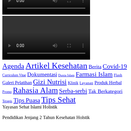
Artikel Kesehatan
Agenda
Covid-19
Berita
Farmasi Islam
Dokumentasi
Curriculum Vitae
Flash
Dunia Islam
Gizi Nutrisi
Produk Herbal
Galeri Pelatihan
Klinik
Layanan
Rahasia Alam
Serba-serbi
Tak Berkategori
Promo
Tips Sehat
Tips Puasa
Terapis
Yayasan Sehat Islami Holistik
Pendidikan Jenjang 2 Tahun Kesehatan Holstik