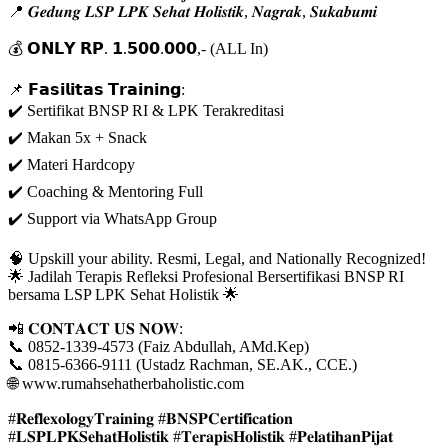
📍 𝑮𝒆𝒅𝒖𝒏𝒈 𝑳𝑺𝑷 𝑳𝑷𝑲 𝑺𝒆𝒉𝒂𝒕 𝑯𝒐𝒍𝒊𝒔𝒕𝒊𝒌, 𝑵𝒂𝒈𝒓𝒂𝒌, 𝑺𝒖𝒌𝒂𝒃𝒖𝒎𝒊
💰 𝗢𝗡𝗟𝗬 𝗥𝗣. 𝟭.𝟱𝟬𝟬.𝟬𝟬𝟬,- (ALL In)
📌 𝗙𝗮𝘀𝗶𝗹𝗶𝘁𝗮𝘀 𝗧𝗿𝗮𝗶𝗻𝗶𝗻𝗴:
✔️ Sertifikat BNSP RI & LPK Terakreditasi
✔️ Makan 5x + Snack
✔️ Materi Hardcopy
✔️ Coaching & Mentoring Full
✔️ Support via WhatsApp Group
🧠 Upskill your ability. Resmi, Legal, and Nationally Recognized!
🌟 Jadilah Terapis Refleksi Profesional Bersertifikasi BNSP RI
bersama LSP LPK Sehat Holistik 🌟
📲 𝐂𝐎𝐍𝐓𝐀𝐂𝐓 𝐔𝐒 𝐍𝐎𝐖:
📞 0852-1339-4573 (Faiz Abdullah, AMd.Kep)
📞 0815-6366-9111 (Ustadz Rachman, SE.AK., CCE.)
🌐 www.rumahsehatherbaholistic.com
#𝐑𝐞𝐟𝐥𝐞𝐱𝐨𝐥𝐨𝐠𝐲𝐓𝐫𝐚𝐢𝐧𝐢𝐧𝐠 #𝐁𝐍𝐒𝐏𝐂𝐞𝐫𝐭𝐢𝐟𝐢𝐜𝐚𝐭𝐢𝐨𝐧
#𝐋𝐒𝐏𝐋𝐏𝐊𝐒𝐞𝐡𝐚𝐭𝐇𝐨𝐥𝐢𝐬𝐭𝐢𝐤 #𝐓𝐞𝐫𝐚𝐩𝐢𝐬𝐇𝐨𝐥𝐢𝐬𝐭𝐢𝐤 #𝐏𝐞𝐥𝐚𝐭𝐢𝐡𝐚𝐧𝐏𝐢𝐣𝐚𝐭