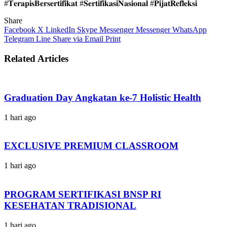
#𝐓𝐞𝐫𝐚𝐩𝐢𝐬𝐁𝐞𝐫𝐬𝐞𝐫𝐭𝐢𝐟𝐢𝐤𝐚𝐭 #𝐒𝐞𝐫𝐭𝐢𝐟𝐢𝐤𝐚𝐬𝐢𝐍𝐚𝐬𝐢𝐨𝐧𝐚𝐥 #𝐏𝐢𝐣𝐚𝐭𝐑𝐞𝐟𝐥𝐞𝐤𝐬𝐢
Share
Facebook
X
LinkedIn
Skype
Messenger
Messenger
WhatsApp
Telegram
Line
Share via Email
Print
Related Articles
Graduation Day Angkatan ke-7 Holistic Health
1 hari ago
EXCLUSIVE PREMIUM CLASSROOM
1 hari ago
PROGRAM SERTIFIKASI BNSP RI
KESEHATAN TRADISIONAL
1 hari ago