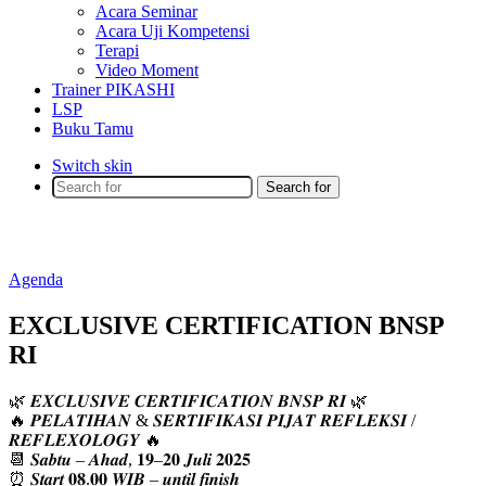
Acara Seminar
Acara Uji Kompetensi
Terapi
Video Moment
Trainer PIKASHI
LSP
Buku Tamu
Switch skin
Search for
Agenda
EXCLUSIVE CERTIFICATION BNSP
RI
🌿 𝑬𝑿𝑪𝑳𝑼𝑺𝑰𝑽𝑬 𝑪𝑬𝑹𝑻𝑰𝑭𝑰𝑪𝑨𝑻𝑰𝑶𝑵 𝑩𝑵𝑺𝑷 𝑹𝑰 🌿
🔥 𝑷𝑬𝑳𝑨𝑻𝑰𝑯𝑨𝑵 & 𝑺𝑬𝑹𝑻𝑰𝑭𝑰𝑲𝑨𝑺𝑰 𝑷𝑰𝑱𝑨𝑻 𝑹𝑬𝑭𝑳𝑬𝑲𝑺𝑰 /
𝑹𝑬𝑭𝑳𝑬𝑿𝑶𝑳𝑶𝑮𝒀 🔥
📆 𝑺𝒂𝒃𝒕𝒖 – 𝑨𝒉𝒂𝒅, 𝟏𝟗–𝟐𝟎 𝑱𝒖𝒍𝒊 𝟐𝟎𝟐𝟓
⏰ 𝑺𝒕𝒂𝒓𝒕 𝟎𝟖.𝟎𝟎 𝑾𝑰𝑩 – 𝒖𝒏𝒕𝒊𝒍 𝒇𝒊𝒏𝒊𝒔𝒉