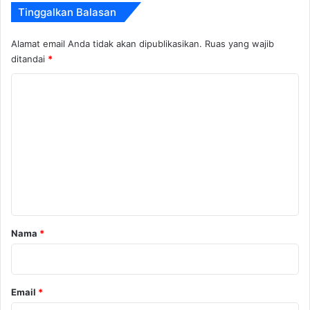
Tinggalkan Balasan
Alamat email Anda tidak akan dipublikasikan.
Ruas yang wajib
ditandai
*
K
o
m
e
n
t
a
r
Nama
*
*
Email
*