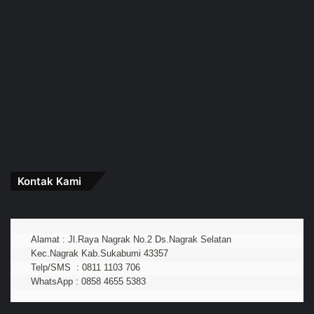
Kontak Kami
Alamat : Jl.Raya Nagrak No.2 Ds.Nagrak Selatan
Kec.Nagrak Kab.Sukabumi 43357
Telp/SMS  : 0811 1103 706
WhatsApp : 0858 4655 5383