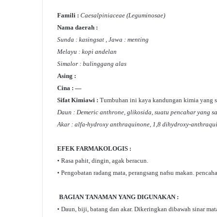
Famili :
Caesalpiniaceae (Leguminosae)
Nama daerah :
Sunda : kasingsat , Jawa : menting
Melayu : kopi andelan
Simalor : bulinggang alas
Asing :
Cina : —
Sifat Kimiawi :
Tumbuhan ini kaya kandungan kimia yang sud
Daun : Demeric anthrone, glikosida, suatu pencahar yang s
Akar : alfa-hydroxy anthraquinone, 1,8 dihydroxy-anthraqui
EFEK FARMAKOLOGIS :
• Rasa pahit, dingin, agak beracun.
• Pengobatan radang mata, perangsang nafsu makan. pencahar 
BAGIAN TANAMAN YANG DIGUNAKAN :
• Daun, biji, batang dan akar. Dikeringkan dibawah sinar mat