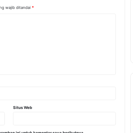
ng wajib ditandai
*
Situs Web
ramban ini untuk komentar saya berikutnya.