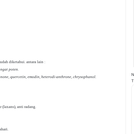
ah diketahui. antara lain :
angat poten.
N
none, quercetin, emodin, heterodi-anthrone, chrysophanol.
T
(laxans), anti radang.
ahari.