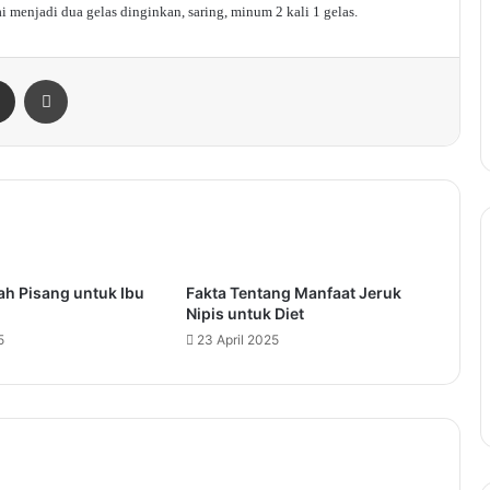
 menjadi dua gelas dinginkan, saring, minum 2 kali 1 gelas.
enger
Share via Email
Print
ah Pisang untuk Ibu
Fakta Tentang Manfaat Jeruk
Nipis untuk Diet
5
23 April 2025