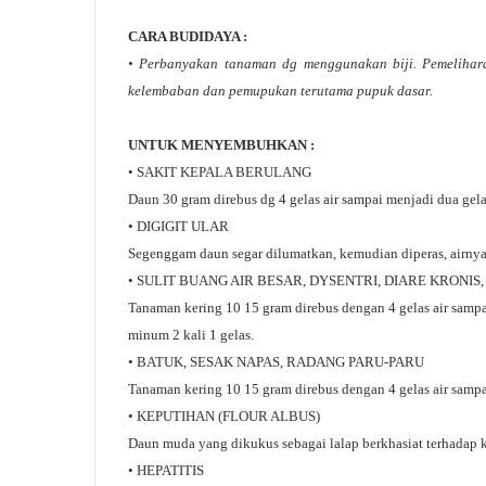
CARA BUDIDAYA :
• Perbanyakan tanaman dg menggunakan biji. Pemelihar
kelembaban dan pemupukan terutama pupuk dasar.
UNTUK MENYEMBUHKAN :
• SAKIT KEPALA BERULANG
Daun 30 gram direbus dg 4 gelas air sampai menjadi dua gelas
• DIGIGIT ULAR
Segenggam daun segar dilumatkan, kemudian diperas, airny
• SULIT BUANG AIR BESAR, DYSENTRI, DIARE KRONIS,
Tanaman kering 10 15 gram direbus dengan 4 gelas air sampa
minum 2 kali 1 gelas.
• BATUK, SESAK NAPAS, RADANG PARU-PARU
Tanaman kering 10 15 gram direbus dengan 4 gelas air sampa
• KEPUTIHAN (FLOUR ALBUS)
Daun muda yang dikukus sebagai lalap berkhasiat terhadap 
• HEPATITIS