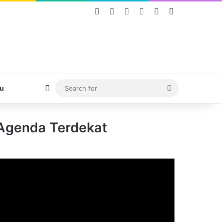
Facebook
X
YouTube
Instagram
TikTok
WhatsApp
Switch skin
Search
u
for
Agenda Terdekat