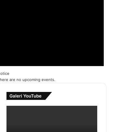
otice
here are no upcoming events.
Galeri YouTube