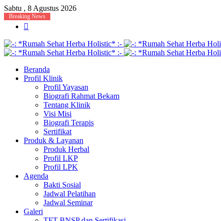
Sabtu , 8 Agustus 2026
Breaking News
Menu
Beranda
Profil Klinik
Profil Yayasan
Biografi Rahmat Bekam
Tentang Klinik
Visi Misi
Biografi Terapis
Sertifikat
Produk & Layanan
Produk Herbal
Profil LKP
Profil LPK
Agenda
Bakti Sosial
Jadwal Pelatihan
Jadwal Seminar
Galeri
TFT BNSP dan Sertifikasi