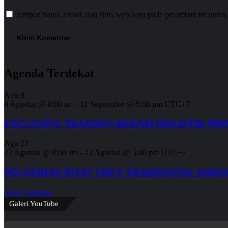
Simpan nama, email, dan situs web saya pada peramban ini untuk
Agenda Terdekat
Agu
8
8 Agustus @ 8:00 am
-
11 September @ 5:00 pm
UTC+7
EXCLUSIVE TRAINING BEKAM HOLISTIK PR
Agu
22
22 Agustus @ 8:00 am
-
23 Agustus @ 5:00 pm
UTC+7
PELATIHAN PIJAT URUT TRADISIONAL INDO
View Calendar
Galeri YouTube