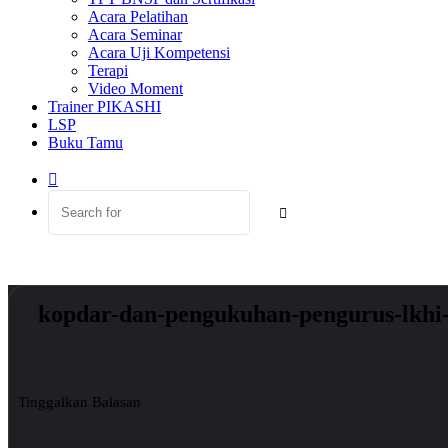
Acara Pelatihan
Acara Seminar
Acara Uji Kompetensi
Terapi
Video Moment
Trainer PIKASHI
LSP
Buku Tamu
Switch
skin
Search
for
kopdar-dan-pengukuhan-pengurus-lkhi-
Tinggalkan Balasan