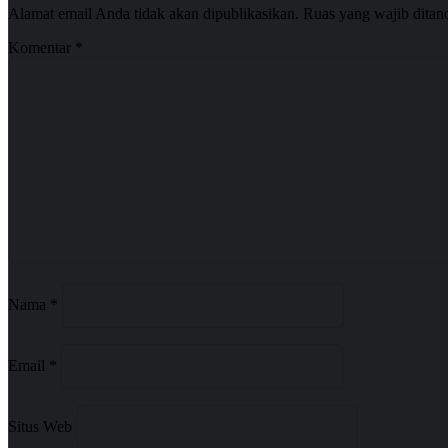
Alamat email Anda tidak akan dipublikasikan.
Ruas yang wajib ditan
Komentar
*
Nama
*
Email
*
Situs Web