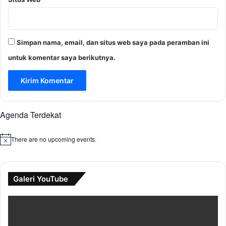
Simpan nama, email, dan situs web saya pada peramban ini
untuk komentar saya berikutnya.
Agenda Terdekat
There are no upcoming events.
N
o
t
i
c
Galeri YouTube
e