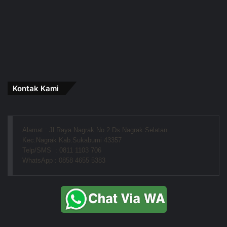
Kontak Kami
Alamat : Jl.Raya Nagrak No.2 Ds.Nagrak Selatan
Kec.Nagrak Kab.Sukabumi 43357
Telp/SMS  : 0811 1103 706
WhatsApp : 0858 4655 5383