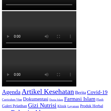
Artikel Kesehatan
Agenda
Covid-19
Berita
Farmasi Islam
Dokumentasi
Curriculum Vitae
Flash
Dunia Islam
Gizi Nutrisi
Produk Herbal
Galeri Pelatihan
Klinik
Layanan