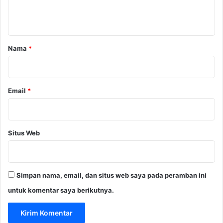
n
t
a
r
Nama
*
*
Email
*
Situs Web
Simpan nama, email, dan situs web saya pada peramban ini
untuk komentar saya berikutnya.