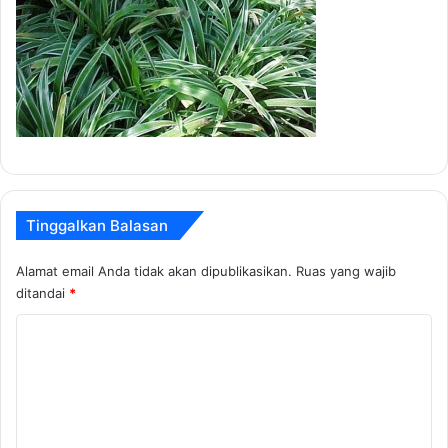
Tinggalkan Balasan
Alamat email Anda tidak akan dipublikasikan.
Ruas yang wajib
ditandai
*
K
o
m
e