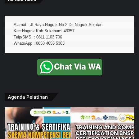
Alamat : Jl.Raya Nagrak No.2 Ds.Nagrak Selatan
Kec.Nagrak Kab.Sukabumi 43357
Telp/SMS  : 0811 1103 706
WhatsApp : 0858 4655 5383
Agenda Pelatihan