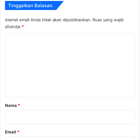
Tinggalkan Balasan
Alamat email Anda tidak akan dipublikasikan.
Ruas yang wajib
ditandai
*
K
o
m
e
n
t
a
r
Nama
*
*
Email
*