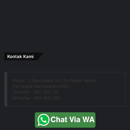
Kontak Kami
Alamat : Jl.Raya Nagrak No.2 Ds.Nagrak Selatan
Kec.Nagrak Kab.Sukabumi 43357
Telp/SMS  : 0811 1103 706
WhatsApp : 0858 4655 5383