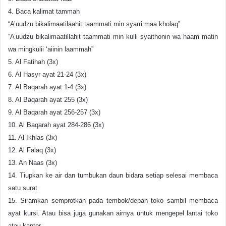
4. Baca kalimat tammah
“A’uudzu bikalimaatilaahit taammati min syarri maa kholaq”
“A’uudzu bikalimaatillahit taammati min kulli syaithonin wa haam matin
wa mingkulii ‘aiinin laammah”
5. Al Fatihah (3x)
6. Al Hasyr ayat 21-24 (3x)
7. Al Baqarah ayat 1-4 (3x)
8. Al Baqarah ayat 255 (3x)
9. Al Baqarah ayat 256-257 (3x)
10. Al Baqarah ayat 284-286 (3x)
11. Al Ikhlas (3x)
12. Al Falaq (3x)
13. An Naas (3x)
14. Tiupkan ke air dan tumbukan daun bidara setiap selesai membaca
satu surat
15. Siramkan semprotkan pada tembok/depan toko sambil membaca
ayat kursi. Atau bisa juga gunakan airnya untuk mengepel lantai toko
atau kantor.