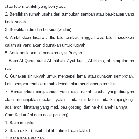
atau foto makhluk yang bernyawa
2. Bersihkan rumah usaha dari tumpukan sampah atau bau-bauan yang
tidak sedap
3. Bersihkan diri dan bersuci (wudhu)
4. Ambil daun bidara 7 lbr, lalu tumbuk hingga halus lalu, masukkan
dalam air yang akan digunakan untuk ruqyah
5. Aduk-aduk sambil bacakan ayat Ruqyah
– Baca Al Quran surat Al fatihah, Ayat kursi, Al ikhlas, al falaq dan an
nas
6. Gunakan air rukyah untuk mengepel lantai atau gunakan semprotan.
Lalu semprot tembok rumah dengan niat menghancurkan sihir.
7. Berdasarkan pengalaman yang ada, rumah usaha yang diruqyah
akan menunjukkan reaksi, yakni : ada ular keluar, ada kalajengking,
ada laron, binatang yang mati, bau gosong, dan hal-hal aneh lainnya.
Cara Kedua (Ini cara agak panjang)
1. Baca istighfar
2. Baca dzikir (tasbih, tahlil, tahmid, dan takbir)
3. Baca shalawat nabi