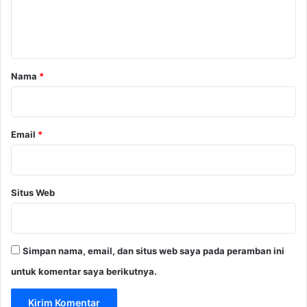
n
t
a
r
Nama
*
*
Email
*
Situs Web
Simpan nama, email, dan situs web saya pada peramban ini
untuk komentar saya berikutnya.