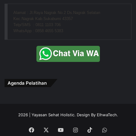
Alamat : Jl.Raya Nagrak No.2 Ds.Nagrak Selatan
Kec.Nagrak Kab.Sukabumi 43357
Telp/SMS  : 0811 1103 706
WhatsApp : 0858 4655 5383
Agenda Pelatihan
2026 | Yayasan Sehat Holistic. Design By ElhwaTech.
Facebook
X
YouTube
Instagram
TikTok
WhatsApp