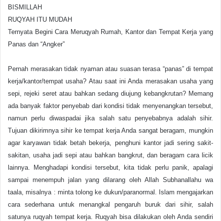
BISMILLAH
RUQYAH ITU MUDAH
Ternyata Begini Cara Meruqyah Rumah, Kantor dan Tempat Kerja yang
Panas dan “Angker”
Pernah merasakan tidak nyaman atau suasan terasa “panas” di tempat
kerja/kantor/tempat usaha? Atau saat ini Anda merasakan usaha yang
sepi, rejeki seret atau bahkan sedang diujung kebangkrutan? Memang
ada banyak faktor penyebab dari kondisi tidak menyenangkan tersebut,
namun perlu diwaspadai jika salah satu penyebabnya adalah sihir.
Tujuan dikirimnya sihir ke tempat kerja Anda sangat beragam, mungkin
agar karyawan tidak betah bekerja, penghuni kantor jadi sering sakit-
sakitan, usaha jadi sepi atau bahkan bangkrut, dan beragam cara licik
lainnya. Menghadapi kondisi tersebut, kita tidak perlu panik, apalagi
sampai menempuh jalan yang dilarang oleh Allah Subhanallahu wa
taala, misalnya : minta tolong ke dukun/paranormal. Islam mengajarkan
cara sederhana untuk menangkal pengaruh buruk dari sihir, salah
satunya ruqyah tempat kerja. Ruqyah bisa dilakukan oleh Anda sendiri