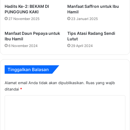
Hadits Ke-2: BEKAM DI
Manfaat Saffron untuk Ibu
PUNGGUNG KAKI
Hamil
27 November 2025
23 Januari 2025
Manfaat Daun Pepaya untuk
Tips Atasi Radang Sendi
Ibu Hamil
Lutut
6 November 2024
29 April 2024
Tinggalkan Balasan
Alamat email Anda tidak akan dipublikasikan.
Ruas yang wajib
ditandai
*
K
o
m
e