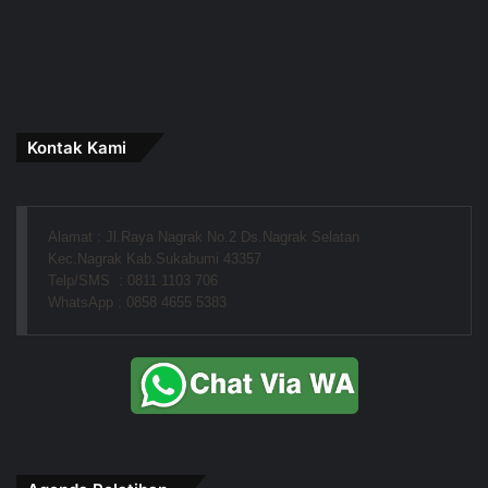
Kontak Kami
Alamat : Jl.Raya Nagrak No.2 Ds.Nagrak Selatan
Kec.Nagrak Kab.Sukabumi 43357
Telp/SMS  : 0811 1103 706
WhatsApp : 0858 4655 5383