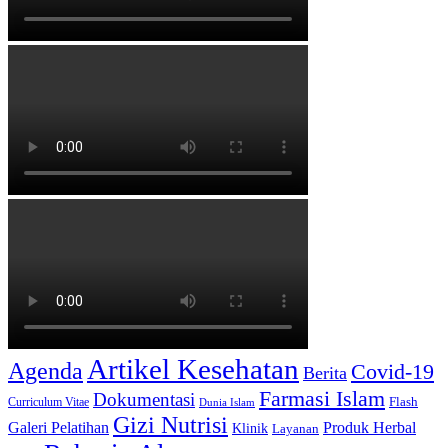
Artikel Kesehatan
Agenda
Covid-19
Berita
Farmasi Islam
Dokumentasi
Curriculum Vitae
Flash
Dunia Islam
Gizi Nutrisi
Produk Herbal
Galeri Pelatihan
Klinik
Layanan