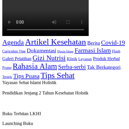
Artikel Kesehatan
Agenda
Covid-19
Berita
Farmasi Islam
Dokumentasi
Curriculum Vitae
Flash
Dunia Islam
Gizi Nutrisi
Produk Herbal
Galeri Pelatihan
Klinik
Layanan
Rahasia Alam
Serba-serbi
Tak Berkategori
Promo
Tips Sehat
Tips Puasa
Terapis
Yayasan Sehat Islami Holistik
Pendidikan Jenjang 2 Tahun Kesehatan Holstik
Buku Terbitan LKHI
Launching Buku